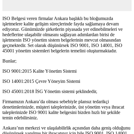
ISO Belgesi veren firmalar Ankara başlıklı bu bloğumuzda
işletmelere kalite gelişim süreçlerinde fayda sağlamaya devam
ediyoruz. Günümüzde şirketlerin piyasada yer edinebilmeleri ve
hedeflerine ulaşabilir olmasını sağlayan adımlardan birisi de
işletmenin ISO yönetim sistem belgelerinin mevcut olmasından
geçmektedir. Set olarak düşünürsek ISO 9001, ISO 14001, ISO
45001 yönetim sistemleri belgelerin temelini oluşturmaktadır.
Bunlar;
ISO 9001:2015 Kalite Yönetim Sistemi
ISO 14001:2015 Çevre Yöneyim Sistemi
ISO 45001:2018 İSG Yönetim sistemi şeklindedir,
Firmamızın Ankara’da olması sebebiyle plansız tedarikçi
denetimlerinizde, müşteri taleplerinizde, üst yönetim veya ihracat
taleplerinizde ISO 9001 kalite belgesini bizden hızlı bir şekilde
temin edebilirsiniz.
Ankara’nın merkezi ve ulaşılabilirlik açısından daha geniş olduğunu
düşünürsek yapılmış bir ihracatınız için bile ISO 9001, ISO 14001,