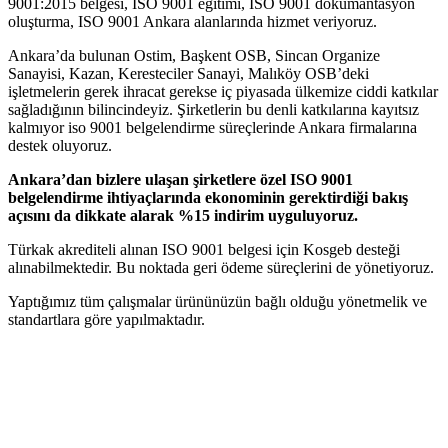
9001:2015 belgesi, ISO 9001 eğitimi, ISO 9001 dokümantasyon
oluşturma, ISO 9001 Ankara alanlarında hizmet veriyoruz.
Ankara’da bulunan Ostim, Başkent OSB, Sincan Organize
Sanayisi, Kazan, Keresteciler Sanayi, Malıköy OSB’deki
işletmelerin gerek ihracat gerekse iç piyasada ülkemize ciddi katkılar
sağladığının bilincindeyiz. Şirketlerin bu denli katkılarına kayıtsız
kalmıyor iso 9001 belgelendirme süreçlerinde Ankara firmalarına
destek oluyoruz.
Ankara’dan bizlere ulaşan şirketlere özel ISO 9001
belgelendirme ihtiyaçlarında ekonominin gerektirdiği bakış
açısını da dikkate alarak %15 indirim uyguluyoruz.
Türkak akrediteli alınan ISO 9001 belgesi için Kosgeb desteği
alınabilmektedir. Bu noktada geri ödeme süreçlerini de yönetiyoruz.
Yaptığımız tüm çalışmalar ürününüzün bağlı olduğu yönetmelik ve
standartlara göre yapılmaktadır.