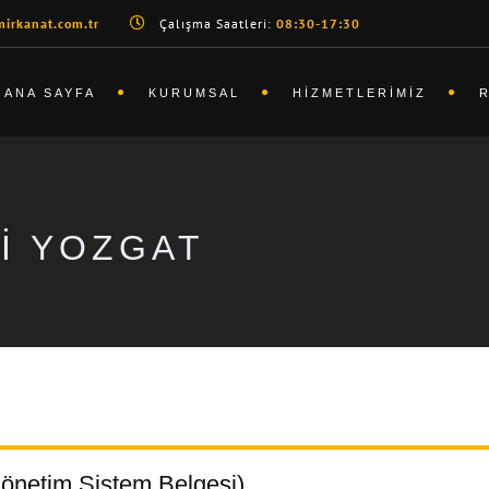
irkanat.com.tr
Çalışma Saatleri:
08:30-17:30
ANA SAYFA
KURUMSAL
HIZMETLERIMIZ
SI YOZGAT
önetim Sistem Belgesi)