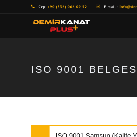
Cep:
+90 (536) 066 09 52
E-mail :
info@dem
ISO 9001 BELGE
ISO 9001 Samsun (Kalite Y