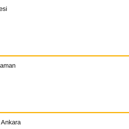
esi
raman
r Ankara