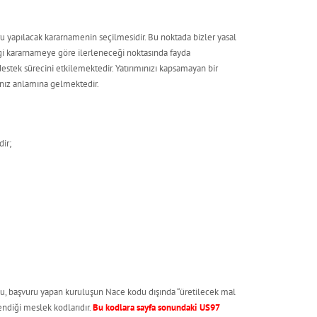
u yapılacak kararnamenin seçilmesidir. Bu noktada bizler yasal
ngi kararnameye göre ilerleneceği noktasında fayda
estek sürecini etkilemektedir. Yatırımınızı kapsamayan bir
nız anlamına gelmektedir.
ir;
odu, başvuru yapan kuruluşun Nace kodu dışında “üretilecek mal
lendiği meslek kodlarıdır.
Bu kodlara sayfa sonundaki US97