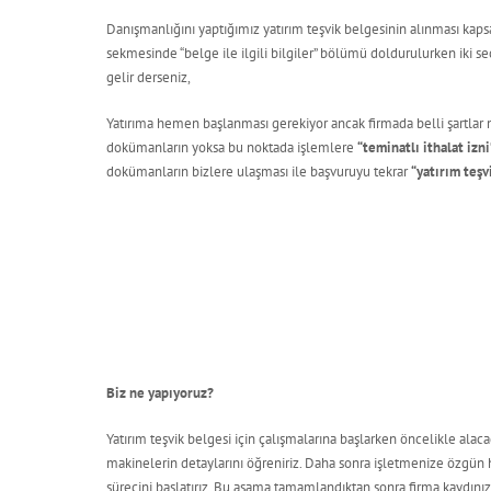
Danışmanlığını yaptığımız yatırım teşvik belgesinin alınması kapsa
sekmesinde “belge ile ilgili bilgiler” bölümü doldurulurken iki s
gelir derseniz,
Yatırıma hemen başlanması gerekiyor ancak firmada belli şartlar 
dokümanların yoksa bu noktada işlemlere
“teminatlı ithalat izni
dokümanların bizlere ulaşması ile başvuruyu tekrar
“yatırım teşv
Biz ne yapıyoruz?
Yatırım teşvik belgesi için çalışmalarına başlarken öncelikle ala
makinelerin detaylarını öğreniriz. Daha sonra işletmenize özgün h
sürecini başlatırız. Bu aşama tamamlandıktan sonra firma kaydınızı