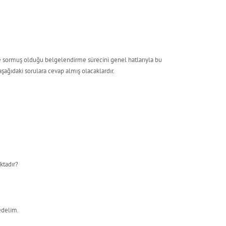
lere sormuş olduğu belgelendirme sürecini genel hatlarıyla bu
şağıdaki sorulara cevap almış olacaklardır.
ktadır?
edelim.