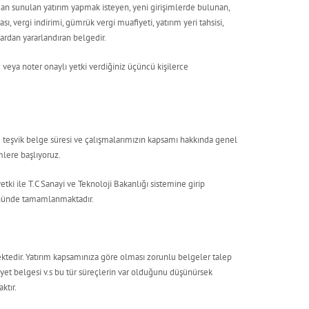
dan sunulan yatırım yapmak isteyen, yeni girişimlerde bulunan,
ı, vergi indirimi, gümrük vergi muafiyeti, yatırım yeri tahsisi,
lardan yararlandıran belgedir.
z veya noter onaylı yetki verdiğiniz üçüncü kişilerce
 teşvik belge süresi ve çalışmalarımızın kapsamı hakkında genel
mlere başlıyoruz.
etki ile T.C Sanayi ve Teknoloji Bakanlığı sistemine girip
gününde tamamlanmaktadır.
edir. Yatırım kapsamınıza göre olması zorunlu belgeler talep
iyet belgesi v.s bu tür süreçlerin var olduğunu düşünürsek
ktır.