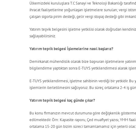
Ülkemizdeki kuruluşlara T.C Sanayi ve Teknoloji Bakanlığı tarafın
ihracat faaliyetlerine yoğunlaşan işletmelere sunulan; vergi istisnas
çalışan sigorta pirim desteği, gelir vergi stopaj desteği gibi imkan
Yatırım teşvik belgesini işletme yetkilisi olarak doğrudan kendini
sağlayabilirsiniz.
Yatırım teşvik belgesi İşlemelerine nasıl başlarız?
Demirkanat mühendislik olarak bize başvuran işletmelere yatırım
bilgilendirme yaptıktan sonra E-TUYS yetkilendirmesi alarak işle
E-TUYS yetkilendirmesi, işletme sahibinin verdiği bir yetkidir. Bu y
işlemlerin ilerletilmesini sağlıyoruz. Bu süreç ortalama 2-4 iş 
Yatırım teşvik belgesi kaç günde çıkar?
Bu konu firmanızın mevcut durumuna göre değişkenlik göstermekt
edilmektedir. Örn: Kapasite raporu, Çed muafiyet yazısı, YMM faal
ortalama 15-20 gün bizim süreci tamamlamamız için yeterli olaca