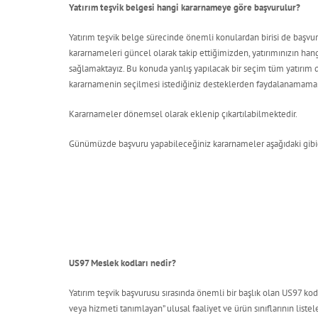
Yatırım teşvik belgesi hangi kararnameye göre başvurulur?
Yatırım teşvik belge sürecinde önemli konulardan birisi de başvur
kararnameleri güncel olarak takip ettiğimizden, yatırımınızın ha
sağlamaktayız. Bu konuda yanlış yapılacak bir seçim tüm yatırım d
kararnamenin seçilmesi istediğiniz desteklerden faydalanamama
Kararnameler dönemsel olarak eklenip çıkartılabilmektedir.
Günümüzde başvuru yapabileceğiniz kararnameler aşağıdaki gibid
US97 Meslek kodları nedir?
Yatırım teşvik başvurusu sırasında önemli bir başlık olan US97 k
veya hizmeti tanımlayan” ulusal faaliyet ve ürün sınıflarının liste