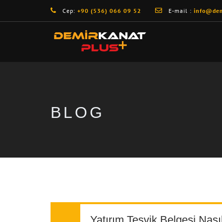
Cep:
+90 (536) 066 09 52
E-mail :
info@dem
BLOG
Yatırım Teşvik Belgesi Nasıl