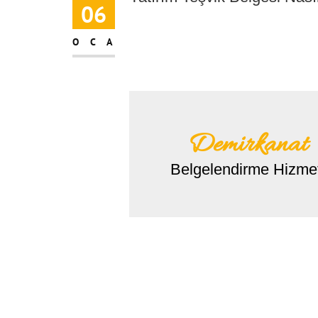
06
OCA
Demirkanat
Belgelendirme Hizmet