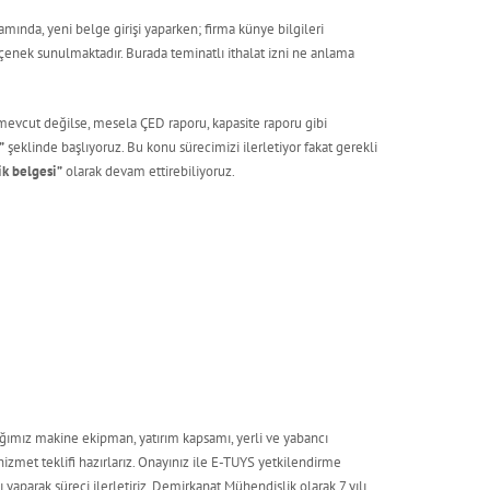
mında, yeni belge girişi yaparken; firma künye bilgileri
eçenek sunulmaktadır. Burada teminatlı ithalat izni ne anlama
mevcut değilse, mesela ÇED raporu, kapasite raporu gibi
”
şeklinde başlıyoruz. Bu konu sürecimizi ilerletiyor fakat gerekli
ik belgesi”
olarak devam ettirebiliyoruz.
cağımız makine ekipman, yatırım kapsamı, yerli ve yabancı
izmet teklifi hazırlarız. Onayınız ile E-TUYS yetkilendirme
 yaparak süreci ilerletiriz. Demirkanat Mühendislik olarak 7 yılı