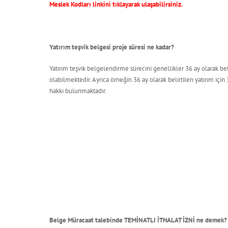
Meslek Kodları linkini tıklayarak ulaşabilirsiniz.
Yatırım teşvik belgesi proje süresi ne kadar?
Yatırım teşvik belgelendirme sürecini genellikler 36 ay olarak bel
olabilmektedir. Ayrıca örneğin 36 ay olarak belirtilen yatırım iç
hakkı bulunmaktadır.
Belge Müracaat talebinde TEMİNATLI İTHALAT İZNİ ne demek?