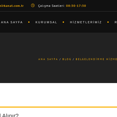
irkanat.com.tr
Çalışma Saatleri:
08:30-17:30
ANA SAYFA
KURUMSAL
HIZMETLERIMIZ
ANA SAYFA
BLOG
BELGELENDIRME HIZM
 Alınır?